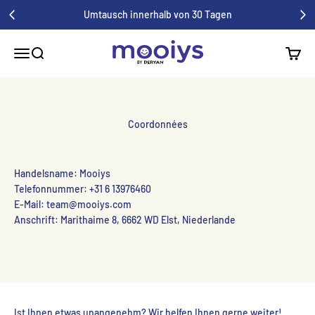
Zum Inhalt übergehen
Umtausch innerhalb von 30 Tagen
Mooiys
Menü
Detektiv
Panier
Coordonnées
Handelsname: Mooiys
Telefonnummer: +31 6 13976460
E-Mail: team@mooiys.com
Anschrift: Marithaime 8, 6662 WD Elst, Niederlande
Ist Ihnen etwas unangenehm? Wir helfen Ihnen gerne weiter!