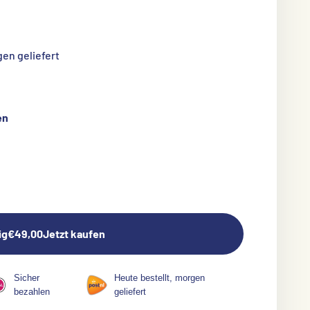
en geliefert
en
ig
€49,00
Jetzt kaufen
Sicher
Heute bestellt, morgen
bezahlen
geliefert