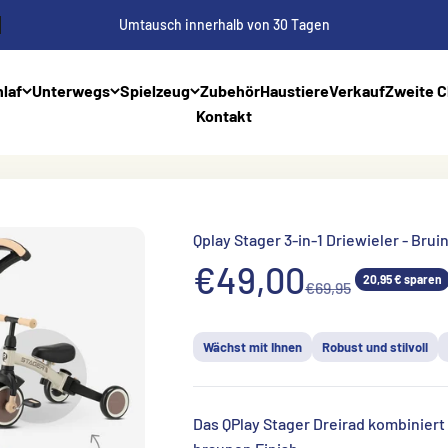
Umtausch innerhalb von 30 Tagen
laf
Unterwegs
Spielzeug
Zubehör
Haustiere
Verkauf
Zweite 
Kontakt
Qplay Stager 3-in-1 Driewieler - Brui
Aanbiedingsprij
€49,00
20,95 € sparen
Normale prijs
€69,95
Wächst mit Ihnen
Robust und stilvoll
Das QPlay Stager Dreirad kombiniert 