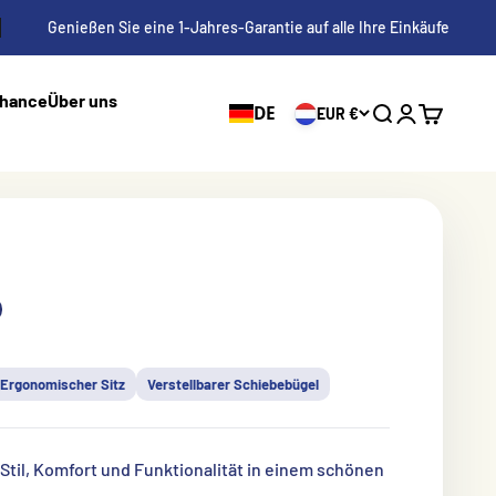
Genießen Sie eine 1-Jahres-Garantie auf alle Ihre Einkäufe
Chance
Über uns
DE
EUR €
Suche
Anmelden
Einkaufs
n
s
Ergonomischer Sitz
Verstellbarer Schiebebügel
Stil, Komfort und Funktionalität in einem schönen