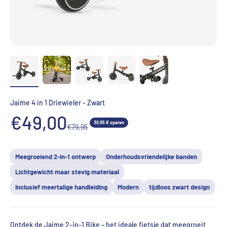
Jaime 4 in 1 Driewieler - Zwart
Aanbiedingsprijs
€49,00
30,95 € sparen
Normale prijs
€79,95
Meegroeiend 2-in-1 ontwerp
Onderhoudsvriendelijke banden
Lichtgewicht maar stevig materiaal
Inclusief meertalige handleiding
Modern
tijdloos zwart design
Ontdek de
Jaime 2-in-1 Bike
– het ideale fietsje dat meegroeit