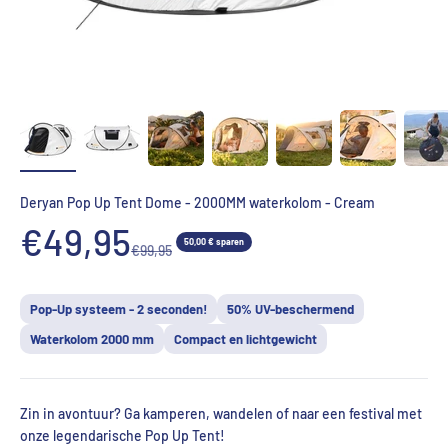
Deryan Pop Up Tent Dome - 2000MM waterkolom - Cream
Aanbiedingsprijs
€49,95
50,00 € sparen
Normale prijs
€99,95
Pop-Up systeem - 2 seconden!
50% UV-beschermend
Waterkolom 2000 mm
Compact en lichtgewicht
Zin in avontuur? Ga kamperen, wandelen of naar een festival met
onze legendarische Pop Up Tent!